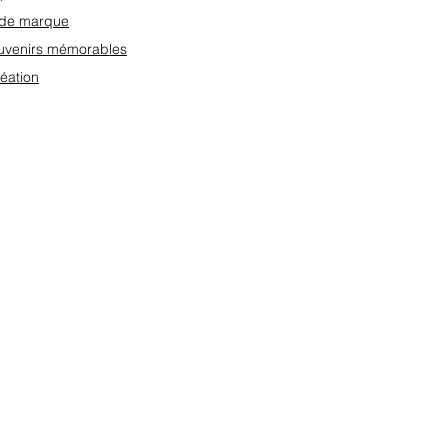
e de marque
ouvenirs mémorables
réation