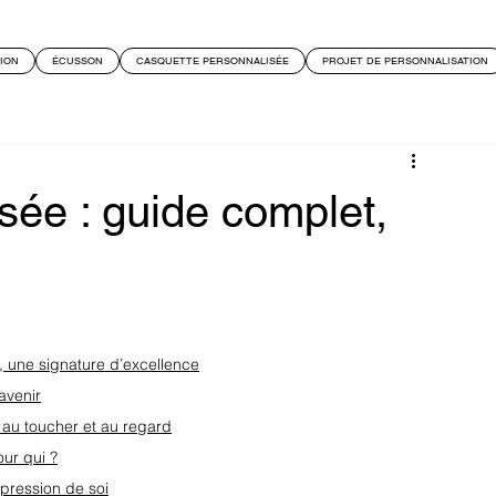
ION
ÉCUSSON
CASQUETTE PERSONNALISÉE
PROJET DE PERSONNALISATION
sée : guide complet,
 une signature d’excellence
avenir
 au toucher et au regard
our qui ?
xpression de soi