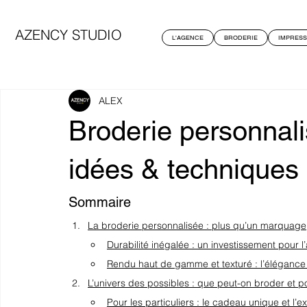
AZENCY STUDIO
L'AGENCE
BRODERIE
IMPRESS
ALEX
Broderie personnali
idées & techniques
Sommaire
La broderie personnalisée : plus qu’un marquage,
Durabilité inégalée : un investissement pour l’
Rendu haut de gamme et texturé : l’élégance
L’univers des possibles : que peut-on broder et p
Pour les particuliers : le cadeau unique et l’e