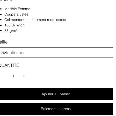
Modèle Femme
Coupe ajustée
Col montant, entièrement matelassée
100 % nylon
38 g/m²
aille
QUANTITÉ
Ajouter au panier
Paiement express