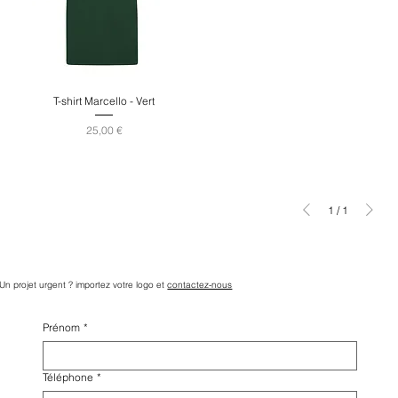
T-shirt Marcello - Vert
Prix
25,00 €
1
/
1
Un projet urgent ? importez votre logo et
contactez-nous
Prénom
*
Téléphone
*