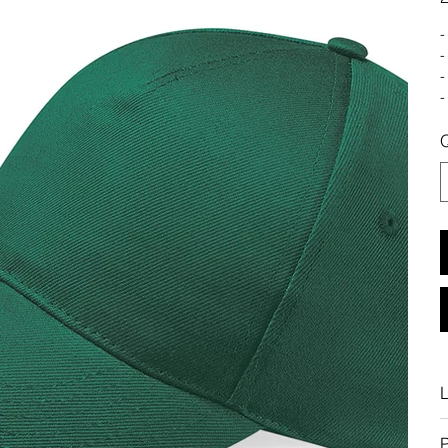
-
-
-
-