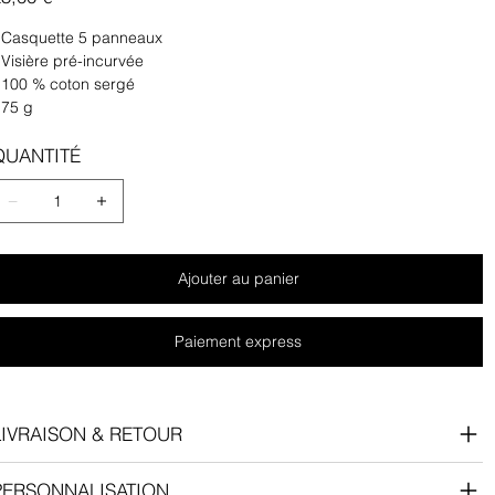
 Casquette 5 panneaux
 Visière pré-incurvée
 100 % coton sergé
 75 g
QUANTITÉ
Ajouter au panier
Paiement express
LIVRAISON & RETOUR
PERSONNALISATION