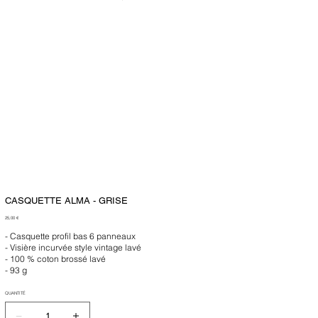
CASQUETTE ALMA - GRISE
Prix
25,00 €
- Casquette profil bas 6 panneaux
- Visière incurvée style vintage lavé
- 100 % coton brossé lavé
- 93 g
QUANTITÉ