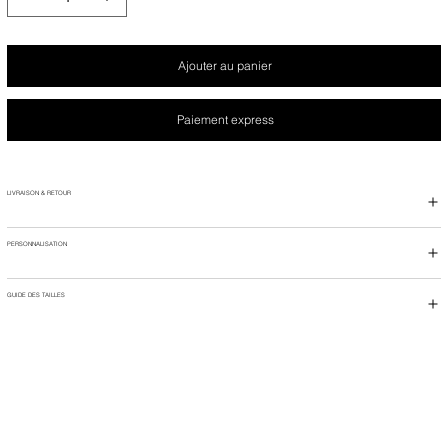
Ajouter au panier
Paiement express
LIVRAISON & RETOUR
PERSONNALISATION
GUIDE DES TAILLES