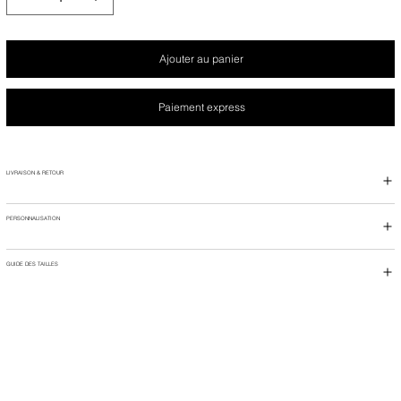
Ajouter au panier
Paiement express
LIVRAISON & RETOUR
PERSONNALISATION
GUIDE DES TAILLES