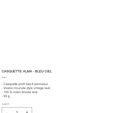
CASQUETTE ALMA - BLEU CIEL
Prix
25,00 €
- Casquette profil bas 6 panneaux
- Visière incurvée style vintage lavé
- 100 % coton brossé lavé
- 93 g
QUANTITÉ